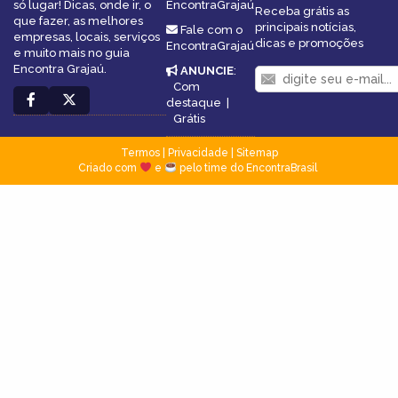
só lugar! Dicas, onde ir, o
EncontraGrajaú
Receba grátis as
que fazer, as melhores
principais notícias,
Fale com o
empresas, locais, serviços
dicas e promoções
EncontraGrajaú
e muito mais no guia
Encontra Grajaú.
ANUNCIE
:
Com
destaque
|
Grátis
Termos
|
Privacidade
|
Sitemap
Criado com
e
pelo time do EncontraBrasil