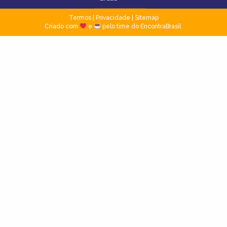
Termos
|
Privacidade
|
Sitemap
Criado com
e
pelo time do EncontraBrasil