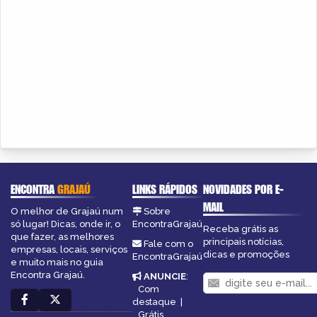
ENCONTRA
GRAJAÚ
LINKS RÁPIDOS
NOVIDADES POR E-
MAIL
O melhor de Grajaú num
Sobre
só lugar! Dicas, onde ir, o
EncontraGrajaú
Receba grátis as
que fazer, as melhores
principais notícias,
Fale com o
empresas, locais, serviços
dicas e promoções
EncontraGrajaú
e muito mais no guia
Encontra Grajaú.
ANUNCIE
:
Com
destaque
|
Grátis