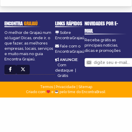
ENCONTRA
GRAJAÚ
LINKS RÁPIDOS
NOVIDADES POR E-
MAIL
O melhor de Grajaú num
Sobre
só lugar! Dicas, onde ir, o
EncontraGrajaú
Receba grátis as
que fazer, as melhores
principais notícias,
Fale com o
empresas, locais, serviços
dicas e promoções
EncontraGrajaú
e muito mais no guia
Encontra Grajaú.
ANUNCIE
:
Com
destaque
|
Grátis
Termos
|
Privacidade
|
Sitemap
Criado com
e
pelo time do EncontraBrasil