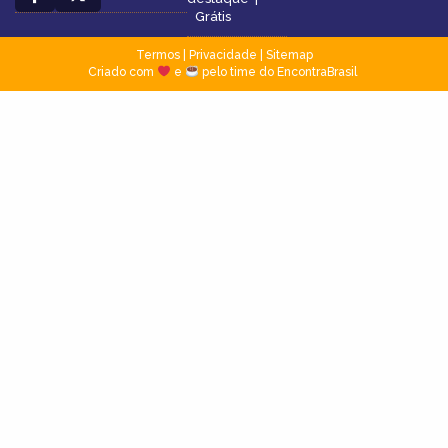
Grátis
Termos
|
Privacidade
|
Sitemap
Criado com
e
pelo time do EncontraBrasil