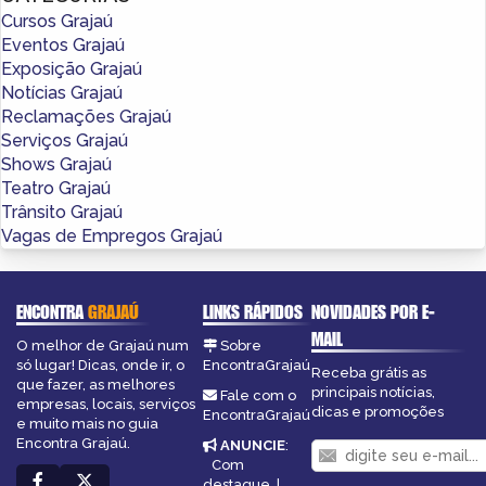
Cursos Grajaú
Eventos Grajaú
Exposição Grajaú
Notícias Grajaú
Reclamações Grajaú
Serviços Grajaú
Shows Grajaú
Teatro Grajaú
Trânsito Grajaú
Vagas de Empregos Grajaú
ENCONTRA
GRAJAÚ
LINKS RÁPIDOS
NOVIDADES POR E-
MAIL
O melhor de Grajaú num
Sobre
só lugar! Dicas, onde ir, o
EncontraGrajaú
Receba grátis as
que fazer, as melhores
principais notícias,
Fale com o
empresas, locais, serviços
dicas e promoções
EncontraGrajaú
e muito mais no guia
Encontra Grajaú.
ANUNCIE
:
Com
destaque
|