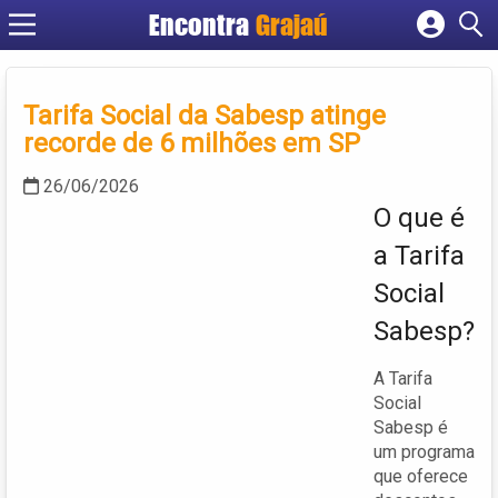
Encontra
Grajaú
Cadastrar empresa
Fazer login
Tarifa Social da Sabesp atinge
Criar conta
recorde de 6 milhões em SP
26/06/2026
O que é
a Tarifa
Social
Sabesp?
A Tarifa
Social
Sabesp é
um programa
que oferece