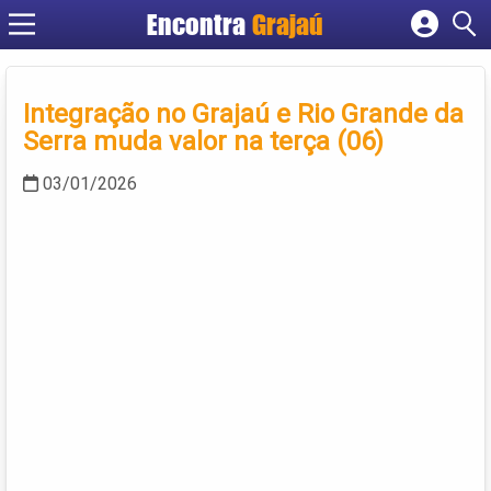
Encontra
Grajaú
Cadastrar empresa
Fazer login
Integração no Grajaú e Rio Grande da
Criar conta
Serra muda valor na terça (06)
03/01/2026