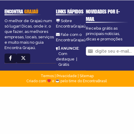
ENCONTRA
GRAJAÚ
LINKS RÁPIDOS
NOVIDADES POR E-
MAIL
O melhor de Grajaú num
Sobre
só lugar! Dicas, onde ir, o
EncontraGrajaú
Receba grátis as
que fazer, as melhores
principais notícias,
Fale com o
empresas, locais, serviços
dicas e promoções
EncontraGrajaú
e muito mais no guia
Encontra Grajaú.
ANUNCIE
:
Com
destaque
|
Grátis
Termos
|
Privacidade
|
Sitemap
Criado com
e
pelo time do EncontraBrasil