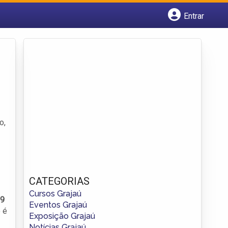
Entrar
Cadastrar empresa
Fazer login
Criar conta
o,
CATEGORIAS
Cursos Grajaú
 9
Eventos Grajaú
 é
Exposição Grajaú
Notícias Grajaú