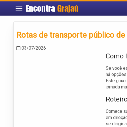
Encontra
Grajaú
Rotas de transporte público d
03/07/2026
Como I
Se você es
há opções 
Este guia 
jornada mai
Roteir
Comece su
em direçã
se dirigir 