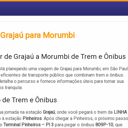
e Grajaú para Morumbi
r de Grajaú a Morumbi de Trem e Ônibus
tá planejando uma viagem de Grajaú para Morumbi, em São Paul
eficientes de transporte público que combinam trem e ônibus.
detalha o percurso e fornece informações úteis para tornar sua
s tranquila.
o de Trem e Ônibus
a jornada na estação
Grajaú
, onde você pegará o trem da
LINHA
o à estação
Pinheiros
. Após chegar a Pinheiros, o próximo passo
ao
Terminal Pinheiros – Pl 3
para pegar o ônibus
809P-10
, que