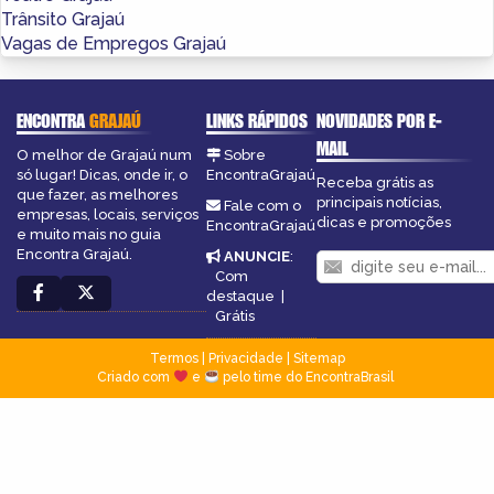
Trânsito Grajaú
Vagas de Empregos Grajaú
ENCONTRA
GRAJAÚ
LINKS RÁPIDOS
NOVIDADES POR E-
MAIL
O melhor de Grajaú num
Sobre
só lugar! Dicas, onde ir, o
EncontraGrajaú
Receba grátis as
que fazer, as melhores
principais notícias,
Fale com o
empresas, locais, serviços
dicas e promoções
EncontraGrajaú
e muito mais no guia
Encontra Grajaú.
ANUNCIE
:
Com
destaque
|
Grátis
Termos
|
Privacidade
|
Sitemap
Criado com
e
pelo time do EncontraBrasil