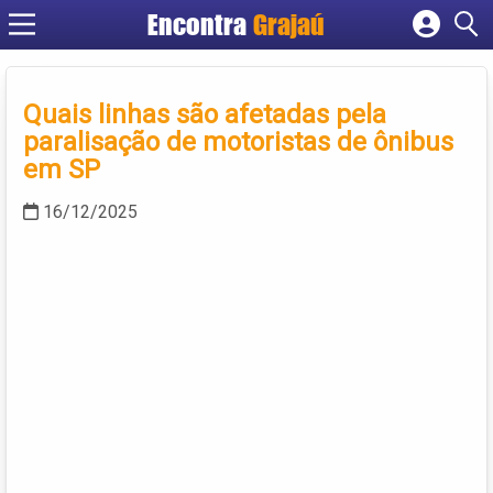
Encontra
Grajaú
Cadastrar empresa
Fazer login
Quais linhas são afetadas pela
Criar conta
paralisação de motoristas de ônibus
em SP
16/12/2025