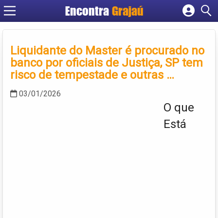
Encontra
Grajaú
Cadastrar empresa
Fazer login
Liquidante do Master é procurado no
Criar conta
banco por oficiais de Justiça, SP tem
risco de tempestade e outras …
03/01/2026
O que
Está