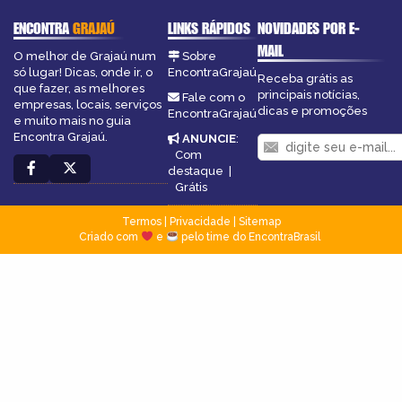
ENCONTRA
GRAJAÚ
LINKS RÁPIDOS
NOVIDADES POR E-
MAIL
O melhor de Grajaú num
Sobre
só lugar! Dicas, onde ir, o
EncontraGrajaú
Receba grátis as
que fazer, as melhores
principais notícias,
Fale com o
empresas, locais, serviços
dicas e promoções
EncontraGrajaú
e muito mais no guia
Encontra Grajaú.
ANUNCIE
:
Com
destaque
|
Grátis
Termos
|
Privacidade
|
Sitemap
Criado com
e
pelo time do EncontraBrasil