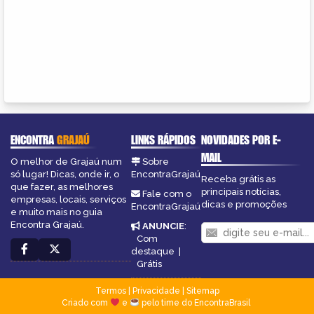
ENCONTRA
GRAJAÚ
LINKS RÁPIDOS
NOVIDADES POR E-
MAIL
O melhor de Grajaú num
Sobre
só lugar! Dicas, onde ir, o
EncontraGrajaú
Receba grátis as
que fazer, as melhores
principais notícias,
Fale com o
empresas, locais, serviços
dicas e promoções
EncontraGrajaú
e muito mais no guia
Encontra Grajaú.
ANUNCIE
:
Com
destaque
|
Grátis
Termos
|
Privacidade
|
Sitemap
Criado com
e
pelo time do EncontraBrasil