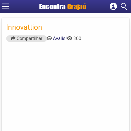
Encontra
Grajaú
Cadastrar empresa
Fazer login
Innovattion
Criar conta
Compartilhar
Avalie!
300