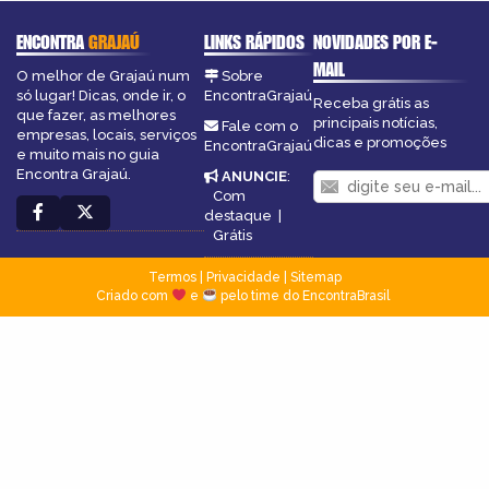
ENCONTRA
GRAJAÚ
LINKS RÁPIDOS
NOVIDADES POR E-
MAIL
O melhor de Grajaú num
Sobre
só lugar! Dicas, onde ir, o
EncontraGrajaú
Receba grátis as
que fazer, as melhores
principais notícias,
Fale com o
empresas, locais, serviços
dicas e promoções
EncontraGrajaú
e muito mais no guia
Encontra Grajaú.
ANUNCIE
:
Com
destaque
|
Grátis
Termos
|
Privacidade
|
Sitemap
Criado com
e
pelo time do EncontraBrasil