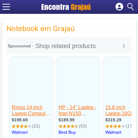
Encontra
Grajaú
Cadastrar empresa
Fazer login
Notebook em Grajaú
Criar conta