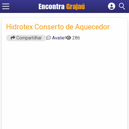
Encontra
Grajaú
Cadastrar empresa
Fazer login
Hidrotex Conserto de Aquecedor
Criar conta
Compartilhar
Avalie!
286