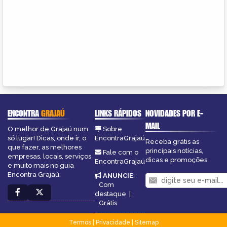
ENCONTRA
GRAJAÚ
LINKS RÁPIDOS
NOVIDADES POR E-
MAIL
O melhor de Grajaú num
Sobre
só lugar! Dicas, onde ir, o
EncontraGrajaú
Receba grátis as
que fazer, as melhores
principais notícias,
Fale com o
empresas, locais, serviços
dicas e promoções
EncontraGrajaú
e muito mais no guia
Encontra Grajaú.
ANUNCIE
:
Com
destaque
|
Grátis
Termos
|
Privacidade
|
Sitemap