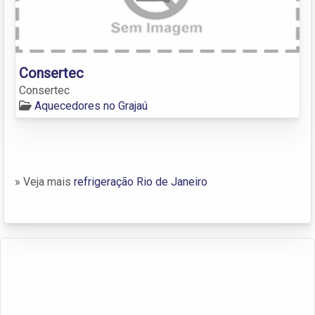
Consertec
Consertec
Aquecedores no Grajaú
» Veja mais
refrigeração Rio de Janeiro