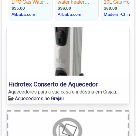
Hidrotex Conserto de Aquecedor
Aquecedores para a sua casa e indústria em Grajaú.
Aquecedores no Grajaú