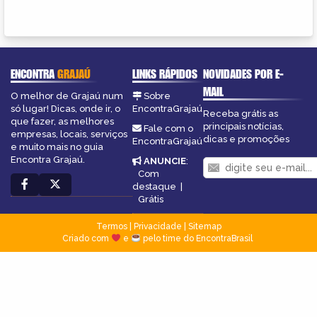
ENCONTRA
GRAJAÚ
LINKS RÁPIDOS
NOVIDADES POR E-
MAIL
O melhor de Grajaú num
Sobre
só lugar! Dicas, onde ir, o
EncontraGrajaú
Receba grátis as
que fazer, as melhores
principais notícias,
Fale com o
empresas, locais, serviços
dicas e promoções
EncontraGrajaú
e muito mais no guia
Encontra Grajaú.
ANUNCIE
:
Com
destaque
|
Grátis
Termos
|
Privacidade
|
Sitemap
Criado com
e
pelo time do EncontraBrasil