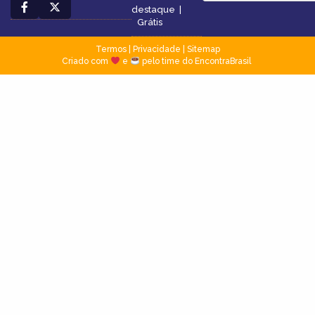
destaque
|
Grátis
Termos
|
Privacidade
|
Sitemap
Criado com
e
pelo time do EncontraBrasil