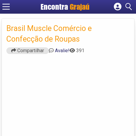
Encontra
Grajaú
Cadastrar empresa
Fazer login
Brasil Muscle Comércio e
Criar conta
Confecção de Roupas
Compartilhar
Avalie!
391