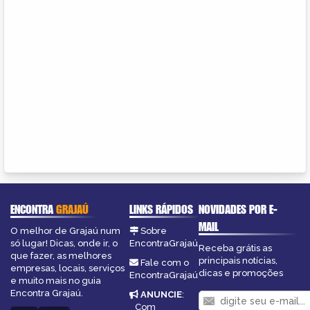
ENCONTRA
GRAJAÚ
LINKS RÁPIDOS
NOVIDADES POR E-
MAIL
O melhor de Grajaú num
Sobre
só lugar! Dicas, onde ir, o
EncontraGrajaú
Receba grátis as
que fazer, as melhores
principais notícias,
Fale com o
empresas, locais, serviços
dicas e promoções
EncontraGrajaú
e muito mais no guia
Encontra Grajaú.
ANUNCIE
:
Com