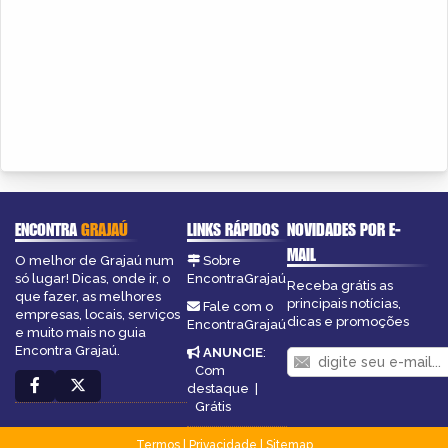
ENCONTRA
GRAJAÚ
LINKS RÁPIDOS
NOVIDADES POR E-
MAIL
O melhor de Grajaú num
Sobre
só lugar! Dicas, onde ir, o
EncontraGrajaú
Receba grátis as
que fazer, as melhores
principais notícias,
Fale com o
empresas, locais, serviços
dicas e promoções
EncontraGrajaú
e muito mais no guia
Encontra Grajaú.
ANUNCIE
:
Com
destaque
|
Grátis
Termos
|
Privacidade
|
Sitemap