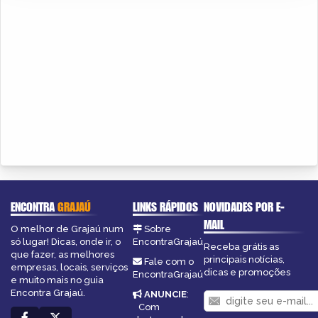
ENCONTRA
GRAJAÚ
LINKS RÁPIDOS
NOVIDADES POR E-
MAIL
O melhor de Grajaú num
Sobre
só lugar! Dicas, onde ir, o
EncontraGrajaú
Receba grátis as
que fazer, as melhores
principais notícias,
Fale com o
empresas, locais, serviços
dicas e promoções
EncontraGrajaú
e muito mais no guia
Encontra Grajaú.
ANUNCIE
:
Com