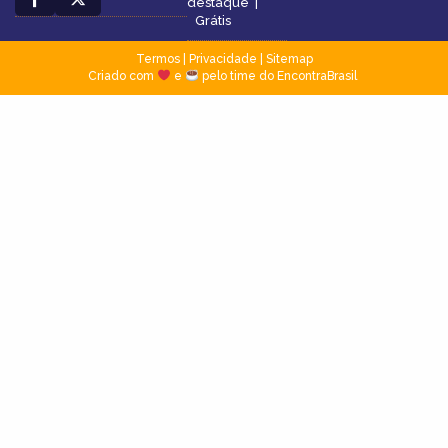
destaque
|
Grátis
Termos
|
Privacidade
|
Sitemap
Criado com
e
pelo time do EncontraBrasil