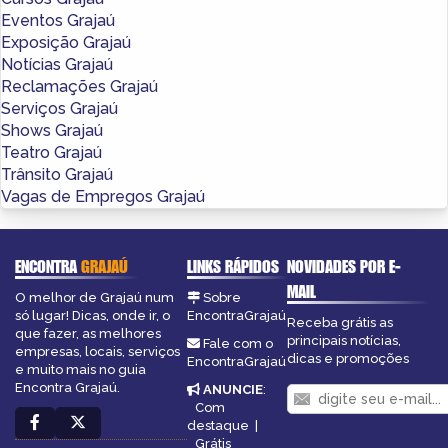
Eventos Grajaú
Exposição Grajaú
Notícias Grajaú
Reclamações Grajaú
Serviços Grajaú
Shows Grajaú
Teatro Grajaú
Trânsito Grajaú
Vagas de Empregos Grajaú
ENCONTRA
GRAJAÚ
LINKS RÁPIDOS
NOVIDADES POR E-
MAIL
O melhor de Grajaú num
Sobre
só lugar! Dicas, onde ir, o
EncontraGrajaú
Receba grátis as
que fazer, as melhores
principais notícias,
Fale com o
empresas, locais, serviços
dicas e promoções
EncontraGrajaú
e muito mais no guia
Encontra Grajaú.
ANUNCIE
:
Com
destaque
|
Grátis