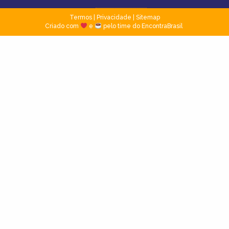
Termos
|
Privacidade
|
Sitemap
Criado com
e
pelo time do EncontraBrasil