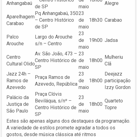
Anhangabaú
Alegre
de SP
maio
Pq Anhangabaú, 350
23
Aparelhagem
– Centro Histórico
de
18h30
Carabao
Carabao
de SP
maio
23
Palco
Largo do Arouche
de
19h00
Jadsa
Arouche
s/n – Centro
maio
Av. São João, 473 –
23
Centro
Mulheriu
Centro Histórico de
de
18h00
Cultural Olido
Clã
SP
maio
Jazz 24h –
23
Deejazz
Praça Ramos de
Ramos de
de
18h00
participação
Azevedo, República
Azevedo
maio
Izzy Gordon
Praça Clóvis
Palácio da
23
Beviláqua, s/nº –
Quarteto
Justiça de
de
18h00
Centro Histórico de
Topre
São Paulo
maio
SP
Estes são apenas alguns dos destaques da programação.
A variedade de estilos promete agradar a todos os
gostos, desde música clássica até ritmos