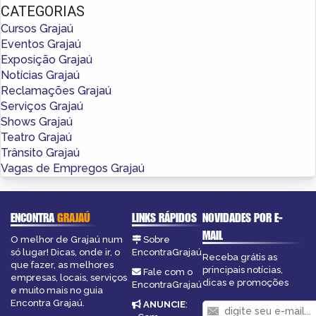
CATEGORIAS
Cursos Grajaú
Eventos Grajaú
Exposição Grajaú
Notícias Grajaú
Reclamações Grajaú
Serviços Grajaú
Shows Grajaú
Teatro Grajaú
Trânsito Grajaú
Vagas de Empregos Grajaú
ENCONTRA
GRAJAÚ
LINKS RÁPIDOS
NOVIDADES POR E-
MAIL
O melhor de Grajaú num
Sobre
só lugar! Dicas, onde ir, o
EncontraGrajaú
Receba grátis as
que fazer, as melhores
principais notícias,
Fale com o
empresas, locais, serviços
dicas e promoções
EncontraGrajaú
e muito mais no guia
Encontra Grajaú.
ANUNCIE
: