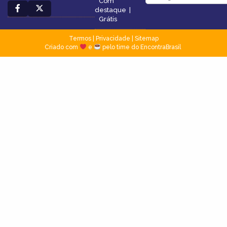
Com
destaque
|
Grátis
Termos
|
Privacidade
|
Sitemap
Criado com
e
pelo time do EncontraBrasil