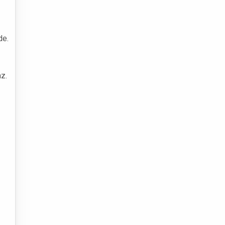
de.
z.