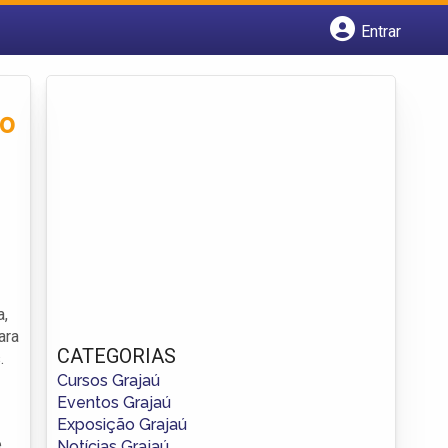
Entrar
Cadastrar empresa
Fazer login
Criar conta
ão
a,
ara
CATEGORIAS
.
Cursos Grajaú
Eventos Grajaú
Exposição Grajaú
e
Notícias Grajaú