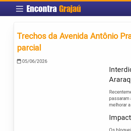
Encontra
Grajaú
Trechos da Avenida Antônio Pra
parcial
05/06/2026
Interd
Araraq
Recentemen
passaram a
melhorar a
Impact
Os bloque