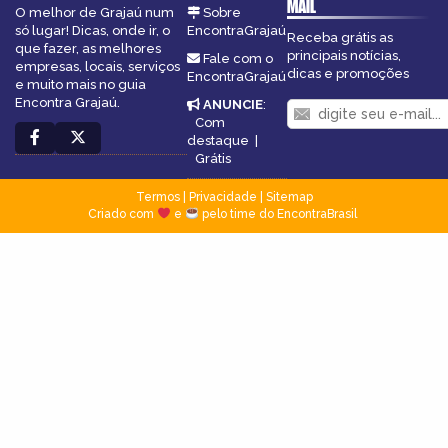
MAIL
O melhor de Grajaú num
Sobre
só lugar! Dicas, onde ir, o
EncontraGrajaú
Receba grátis as
que fazer, as melhores
principais notícias,
Fale com o
empresas, locais, serviços
dicas e promoções
EncontraGrajaú
e muito mais no guia
Encontra Grajaú.
ANUNCIE
:
Com
destaque
|
Grátis
Termos
|
Privacidade
|
Sitemap
Criado com
e
pelo time do EncontraBrasil