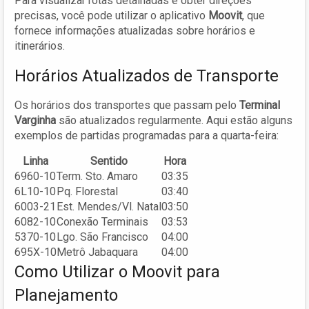
Para visualizar rotas detalhadas e obter direções
precisas, você pode utilizar o aplicativo
Moovit
, que
fornece informações atualizadas sobre horários e
itinerários.
Horários Atualizados de Transporte
Os horários dos transportes que passam pelo
Terminal
Varginha
são atualizados regularmente. Aqui estão alguns
exemplos de partidas programadas para a quarta-feira:
Linha
Sentido
Hora
6960-10
Term. Sto. Amaro
03:35
6L10-10
Pq. Florestal
03:40
6003-21
Est. Mendes/Vl. Natal
03:50
6082-10
Conexão Terminais
03:53
5370-10
Lgo. São Francisco
04:00
695X-10
Metrô Jabaquara
04:00
Como Utilizar o Moovit para
Planejamento