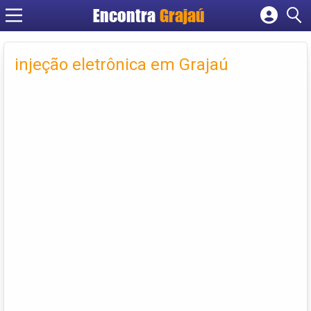
Encontra
Grajaú
Cadastrar empresa
Fazer login
injeção eletrônica em Grajaú
Criar conta