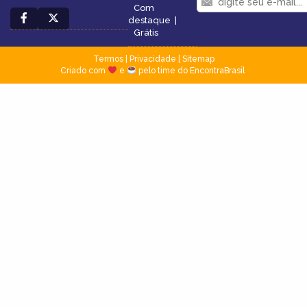
Com
destaque
|
Grátis
Termos
|
Privacidade
|
Sitemap
Criado com
e
pelo time do EncontraBrasil