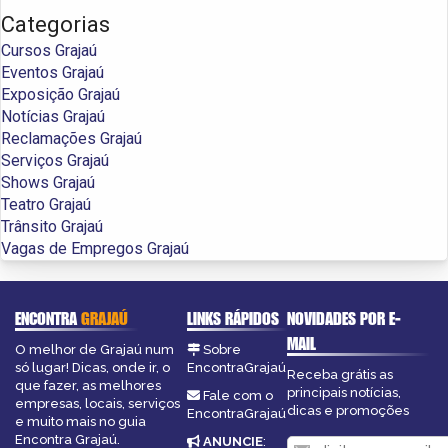
Categorias
Cursos Grajaú
Eventos Grajaú
Exposição Grajaú
Notícias Grajaú
Reclamações Grajaú
Serviços Grajaú
Shows Grajaú
Teatro Grajaú
Trânsito Grajaú
Vagas de Empregos Grajaú
ENCONTRA
GRAJAÚ
LINKS RÁPIDOS
NOVIDADES POR E-
MAIL
O melhor de Grajaú num
Sobre
só lugar! Dicas, onde ir, o
EncontraGrajaú
Receba grátis as
que fazer, as melhores
principais notícias,
Fale com o
empresas, locais, serviços
dicas e promoções
EncontraGrajaú
e muito mais no guia
Encontra Grajaú.
ANUNCIE
: