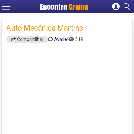
Encontra
Grajaú
Cadastrar empresa
Fazer login
Auto Mecânica Martins
Criar conta
Compartilhar
Avalie!
519