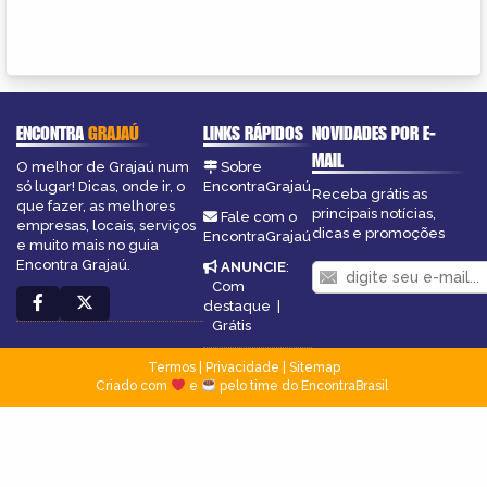
ENCONTRA
GRAJAÚ
LINKS RÁPIDOS
NOVIDADES POR E-
MAIL
O melhor de Grajaú num
Sobre
só lugar! Dicas, onde ir, o
EncontraGrajaú
Receba grátis as
que fazer, as melhores
principais notícias,
Fale com o
empresas, locais, serviços
dicas e promoções
EncontraGrajaú
e muito mais no guia
Encontra Grajaú.
ANUNCIE
:
Com
destaque
|
Grátis
Termos
|
Privacidade
|
Sitemap
Criado com
e
pelo time do EncontraBrasil