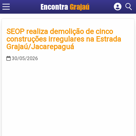
Encontra
Grajaú
Cadastrar empresa
Fazer login
SEOP realiza demolição de cinco
Criar conta
construções irregulares na Estrada
Grajaú/Jacarepaguá
30/05/2026