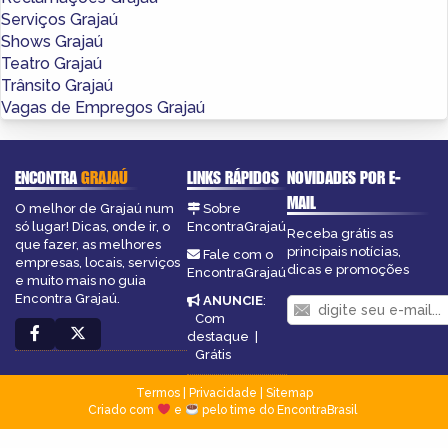
Serviços Grajaú
Shows Grajaú
Teatro Grajaú
Trânsito Grajaú
Vagas de Empregos Grajaú
ENCONTRA
GRAJAÚ
LINKS RÁPIDOS
NOVIDADES POR E-
MAIL
O melhor de Grajaú num
Sobre
só lugar! Dicas, onde ir, o
EncontraGrajaú
Receba grátis as
que fazer, as melhores
principais notícias,
Fale com o
empresas, locais, serviços
dicas e promoções
EncontraGrajaú
e muito mais no guia
Encontra Grajaú.
ANUNCIE
:
Com
destaque
|
Grátis
Termos
|
Privacidade
|
Sitemap
Criado com
e
pelo time do EncontraBrasil