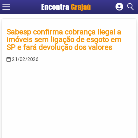
Encontra
Grajaú
Cadastrar empresa
Fazer login
Sabesp confirma cobrança ilegal a
Criar conta
imóveis sem ligação de esgoto em
SP e fará devolução dos valores
21/02/2026