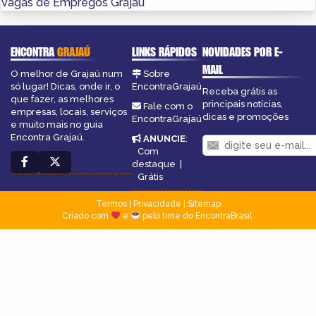
Vagas de Empregos Grajaú
ENCONTRA
GRAJAÚ
LINKS RÁPIDOS
NOVIDADES POR E-
MAIL
O melhor de Grajaú num
Sobre
só lugar! Dicas, onde ir, o
EncontraGrajaú
Receba grátis as
que fazer, as melhores
principais notícias,
Fale com o
empresas, locais, serviços
dicas e promoções
EncontraGrajaú
e muito mais no guia
Encontra Grajaú.
ANUNCIE
:
Com
destaque
|
Grátis
Termos
|
Privacidade
|
Sitemap
Criado com
e
pelo time do EncontraBrasil