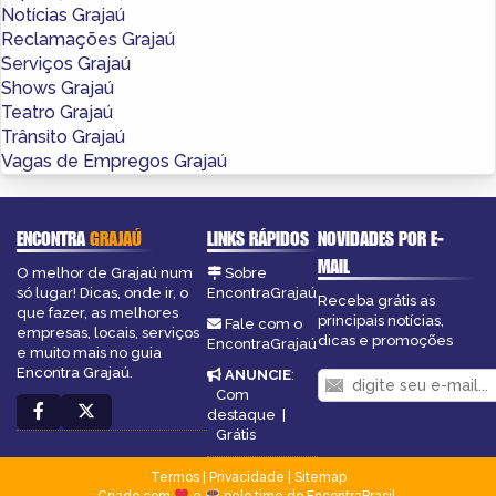
Notícias Grajaú
Reclamações Grajaú
Serviços Grajaú
Shows Grajaú
Teatro Grajaú
Trânsito Grajaú
Vagas de Empregos Grajaú
ENCONTRA
GRAJAÚ
LINKS RÁPIDOS
NOVIDADES POR E-
MAIL
O melhor de Grajaú num
Sobre
só lugar! Dicas, onde ir, o
EncontraGrajaú
Receba grátis as
que fazer, as melhores
principais notícias,
Fale com o
empresas, locais, serviços
dicas e promoções
EncontraGrajaú
e muito mais no guia
Encontra Grajaú.
ANUNCIE
:
Com
destaque
|
Grátis
Termos
|
Privacidade
|
Sitemap
Criado com
e
pelo time do EncontraBrasil