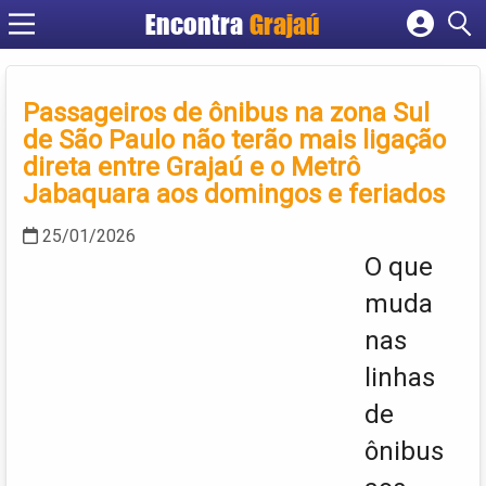
Encontra
Grajaú
Cadastrar empresa
Fazer login
Passageiros de ônibus na zona Sul
Criar conta
de São Paulo não terão mais ligação
direta entre Grajaú e o Metrô
Jabaquara aos domingos e feriados
25/01/2026
O que
muda
nas
linhas
de
ônibus