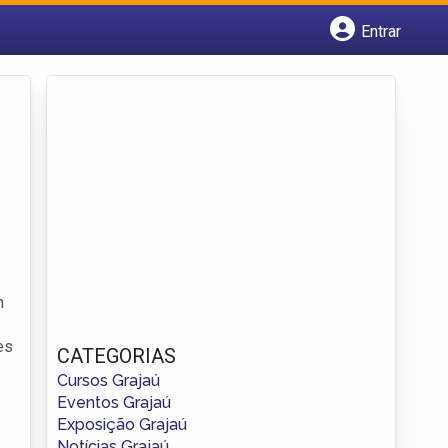
Entrar
Cadastrar empresa
Fazer login
Criar conta
m
es
CATEGORIAS
Cursos Grajaú
Eventos Grajaú
Exposição Grajaú
Notícias Grajaú