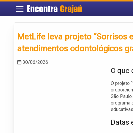
Encontra
Grajaú
MetLife leva projeto “Sorriso
atendimentos odontológicos gr
30/06/2026
O que 
O projeto 
proporcion
São Paulo.
programa o
educativas
Datas 