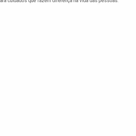
para cuidados que fazem diferença na vida das pessoas.