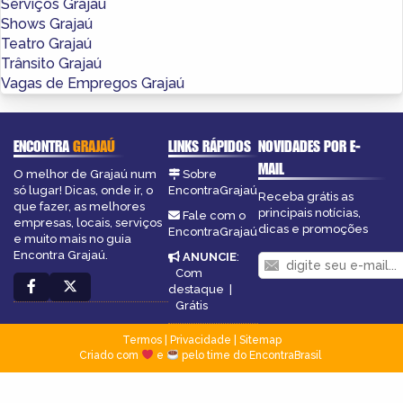
Serviços Grajaú
Shows Grajaú
Teatro Grajaú
Trânsito Grajaú
Vagas de Empregos Grajaú
ENCONTRA
GRAJAÚ
LINKS RÁPIDOS
NOVIDADES POR E-
MAIL
O melhor de Grajaú num
Sobre
só lugar! Dicas, onde ir, o
EncontraGrajaú
Receba grátis as
que fazer, as melhores
principais notícias,
Fale com o
empresas, locais, serviços
dicas e promoções
EncontraGrajaú
e muito mais no guia
Encontra Grajaú.
ANUNCIE
:
Com
destaque
|
Grátis
Termos
|
Privacidade
|
Sitemap
Criado com
e
pelo time do EncontraBrasil