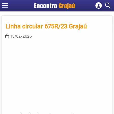
Encontra
Grajaú
Cadastrar empresa
Fazer login
Linha circular 675R/23 Grajaú
Criar conta
15/02/2026