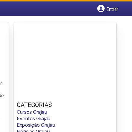
Entrar
Cadastrar empresa
Fazer login
Criar conta
ra
de
CATEGORIAS
Cursos Grajaú
Eventos Grajaú
?
Exposição Grajaú
Notícias Grajaú