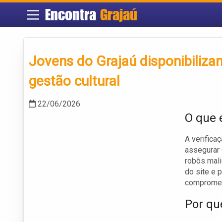
Encontra
Grajaú
Jovens do Grajaú disponibiliza
gestão cultural
22/06/2026
O que 
A verifica
assegurar 
robôs mali
do site e 
compromete
Por qu