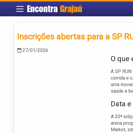
Encontra
Grajaú
Inscrições abertas para a SP 
27/01/2026
O que 
A SP RUN 
corrida e 
uma inovad
saúde e be
Data e
A 20ª ediç
arena pro
Market, si