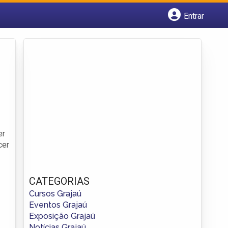
Entrar
Cadastrar empresa
Fazer login
Criar conta
er
cer
CATEGORIAS
Cursos Grajaú
Eventos Grajaú
Exposição Grajaú
Notícias Grajaú