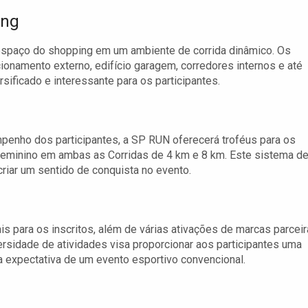
ing
 espaço do shopping em um ambiente de corrida dinâmico. Os
onamento externo, edifício garagem, corredores internos e até
ificado e interessante para os participantes.
mpenho dos participantes, a SP RUN oferecerá troféus para os
 feminino em ambas as Corridas de 4 km e 8 km. Este sistema d
criar um sentido de conquista no evento.
is para os inscritos, além de várias ativações de marcas parcei
ersidade de atividades visa proporcionar aos participantes uma
a expectativa de um evento esportivo convencional.