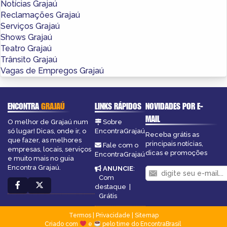
Notícias Grajaú
Reclamações Grajaú
Serviços Grajaú
Shows Grajaú
Teatro Grajaú
Trânsito Grajaú
Vagas de Empregos Grajaú
ENCONTRA
GRAJAÚ
LINKS RÁPIDOS
NOVIDADES POR E-
MAIL
O melhor de Grajaú num
Sobre
só lugar! Dicas, onde ir, o
EncontraGrajaú
Receba grátis as
que fazer, as melhores
principais notícias,
Fale com o
empresas, locais, serviços
dicas e promoções
EncontraGrajaú
e muito mais no guia
Encontra Grajaú.
ANUNCIE
:
Com
destaque
|
Grátis
Termos
|
Privacidade
|
Sitemap
Criado com
e
pelo time do EncontraBrasil