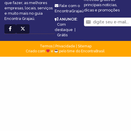
que fazer, as melhores
principais notícias,
Fale com o
empresas, locais, serviços
dicas e promoções
EncontraGrajaú
e muito mais no guia
Encontra Grajaú.
ANUNCIE
:
Com
destaque
|
Grátis
Termos
|
Privacidade
|
Sitemap
Criado com
e
pelo time do EncontraBrasil