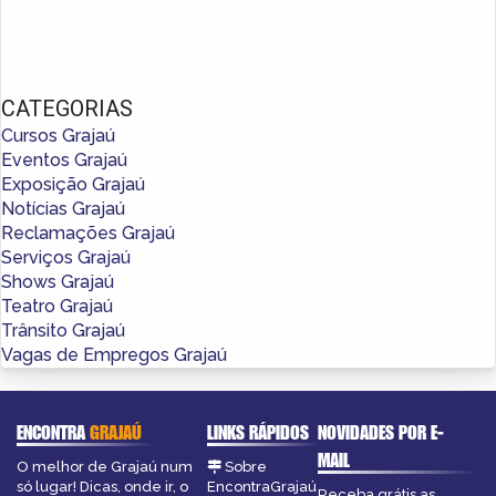
CATEGORIAS
Cursos Grajaú
Eventos Grajaú
Exposição Grajaú
Notícias Grajaú
Reclamações Grajaú
Serviços Grajaú
Shows Grajaú
Teatro Grajaú
Trânsito Grajaú
Vagas de Empregos Grajaú
ENCONTRA
GRAJAÚ
LINKS RÁPIDOS
NOVIDADES POR E-
MAIL
O melhor de Grajaú num
Sobre
só lugar! Dicas, onde ir, o
EncontraGrajaú
Receba grátis as