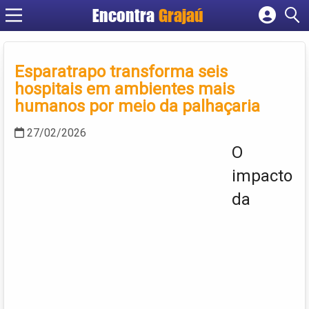
Encontra
Grajaú
Cadastrar empresa
Fazer login
Esparatrapo transforma seis
Criar conta
hospitais em ambientes mais
humanos por meio da palhaçaria
27/02/2026
O
impacto
da