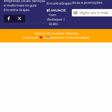
empresas, locais, serviços
dicas e promoções
EncontraGrajaú
e muito mais no guia
Encontra Grajaú.
ANUNCIE
:
Com
destaque
|
Grátis
Termos
|
Privacidade
|
Sitemap
Criado com
e
pelo time do EncontraBrasil