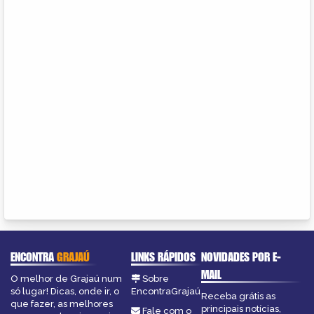
ENCONTRA
GRAJAÚ
LINKS RÁPIDOS
NOVIDADES POR E-
MAIL
O melhor de Grajaú num
Sobre
só lugar! Dicas, onde ir, o
EncontraGrajaú
Receba grátis as
que fazer, as melhores
principais notícias,
Fale com o