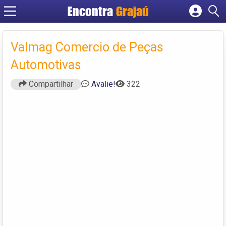
Encontra
Grajaú
Cadastrar empresa
Fazer login
Valmag Comercio de Peças
Criar conta
Automotivas
Compartilhar
Avalie!
322