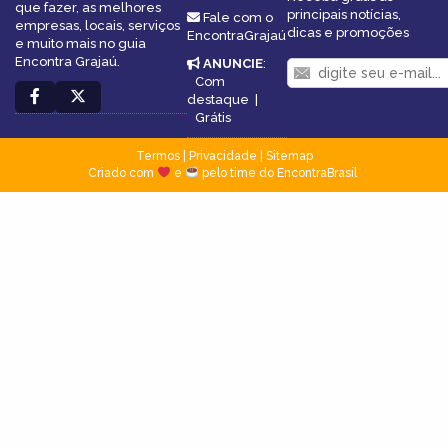
que fazer, as melhores
principais notícias,
Fale com o
empresas, locais, serviços
dicas e promoções
EncontraGrajaú
e muito mais no guia
Encontra Grajaú.
ANUNCIE
:
Com
destaque
|
Grátis
Termos
|
Privacidade
|
Sitemap
Criado com
e
pelo time do EncontraBrasil