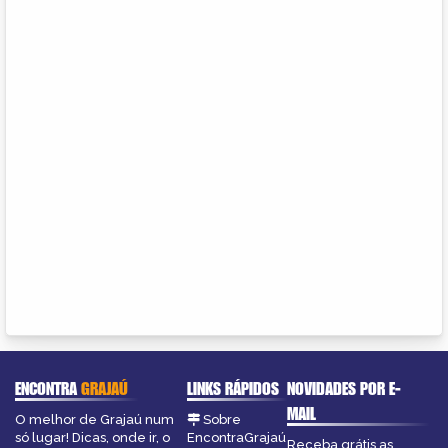
ENCONTRA
GRAJAÚ
LINKS RÁPIDOS
NOVIDADES POR E-
MAIL
O melhor de Grajaú num
Sobre
só lugar! Dicas, onde ir, o
EncontraGrajaú
Receba grátis as