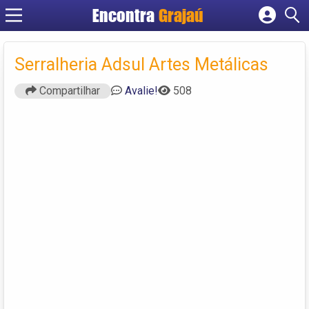
Encontra
Grajaú
Cadastrar empresa
Fazer login
Serralheria Adsul Artes Metálicas
Criar conta
Compartilhar
Avalie!
508