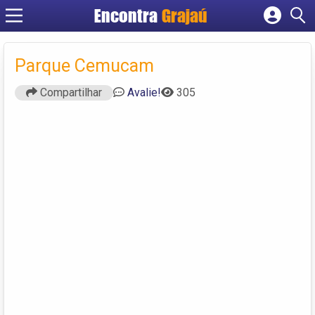
Encontra
Grajaú
Cadastrar empresa
Fazer login
Parque Cemucam
Criar conta
Compartilhar
Avalie!
305