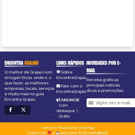
ENCONTRA
GRAJAÚ
LINKS RÁPIDOS
NOVIDADES POR E-
MAIL
O melhor de Grajaú num
Sobre
só lugar! Dicas, onde ir, o
EncontraGrajaú
Receba grátis as
que fazer, as melhores
principais notícias,
Fale com o
empresas, locais, serviços
dicas e promoções
EncontraGrajaú
e muito mais no guia
Encontra Grajaú.
ANUNCIE
:
Com
destaque
|
Grátis
Termos
|
Privacidade
|
Sitemap
Criado com
e
pelo time do EncontraBrasil