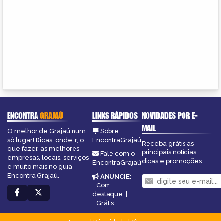
ENCONTRA
GRAJAÚ
LINKS RÁPIDOS
NOVIDADES POR E-
MAIL
O melhor de Grajaú num
Sobre
só lugar! Dicas, onde ir, o
EncontraGrajaú
Receba grátis as
que fazer, as melhores
principais notícias,
Fale com o
empresas, locais, serviços
dicas e promoções
EncontraGrajaú
e muito mais no guia
Encontra Grajaú.
ANUNCIE
:
Com
destaque
|
Grátis