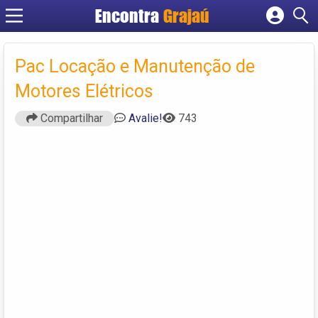
Encontra
Grajaú
Cadastrar empresa
Fazer login
Pac Locação e Manutenção de
Criar conta
Motores Elétricos
Compartilhar
Avalie!
743