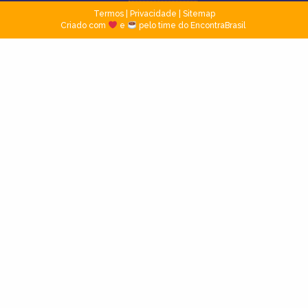
Termos
|
Privacidade
|
Sitemap
Criado com
e
pelo time do EncontraBrasil