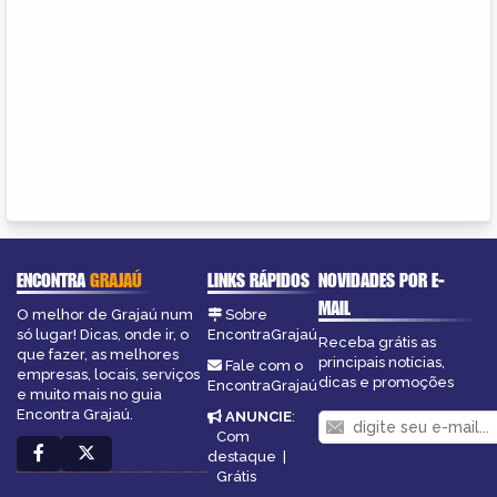
ENCONTRA
GRAJAÚ
LINKS RÁPIDOS
NOVIDADES POR E-
MAIL
O melhor de Grajaú num
Sobre
só lugar! Dicas, onde ir, o
EncontraGrajaú
Receba grátis as
que fazer, as melhores
principais notícias,
Fale com o
empresas, locais, serviços
dicas e promoções
EncontraGrajaú
e muito mais no guia
Encontra Grajaú.
ANUNCIE
:
Com
destaque
|
Grátis