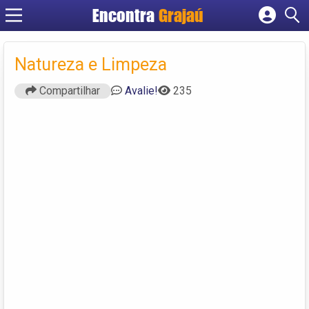
Encontra
Grajaú
Cadastrar empresa
Fazer login
Natureza e Limpeza
Criar conta
Compartilhar
Avalie!
235