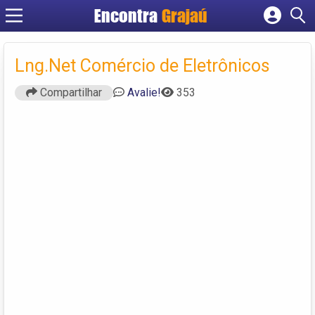
Encontra
Grajaú
Cadastrar empresa
Fazer login
Lng.Net Comércio de Eletrônicos
Criar conta
Compartilhar
Avalie!
353