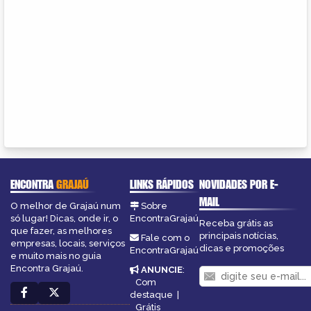
ENCONTRA
GRAJAÚ
LINKS RÁPIDOS
NOVIDADES POR E-
MAIL
O melhor de Grajaú num
Sobre
só lugar! Dicas, onde ir, o
EncontraGrajaú
Receba grátis as
que fazer, as melhores
principais notícias,
Fale com o
empresas, locais, serviços
dicas e promoções
EncontraGrajaú
e muito mais no guia
Encontra Grajaú.
ANUNCIE
:
Com
destaque
|
Grátis