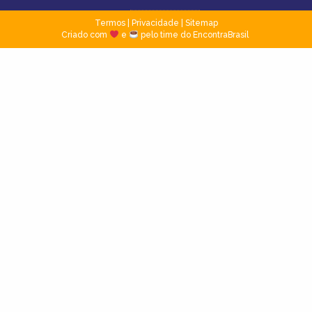
Termos
|
Privacidade
|
Sitemap
Criado com
e
pelo time do EncontraBrasil