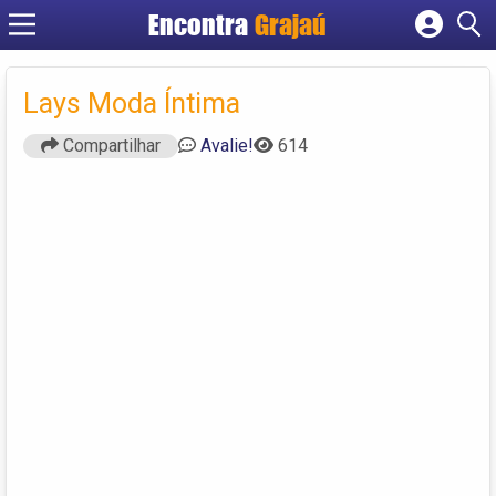
Encontra
Grajaú
Cadastrar empresa
Fazer login
Lays Moda Íntima
Criar conta
Compartilhar
Avalie!
614