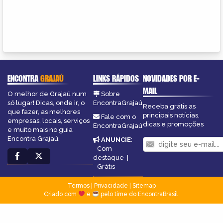
ENCONTRA
GRAJAÚ
LINKS RÁPIDOS
NOVIDADES POR E-
MAIL
O melhor de Grajaú num
Sobre
só lugar! Dicas, onde ir, o
EncontraGrajaú
Receba grátis as
que fazer, as melhores
principais notícias,
Fale com o
empresas, locais, serviços
dicas e promoções
EncontraGrajaú
e muito mais no guia
Encontra Grajaú.
ANUNCIE
:
Com
destaque
|
Grátis
Termos
|
Privacidade
|
Sitemap
Criado com
e
pelo time do EncontraBrasil