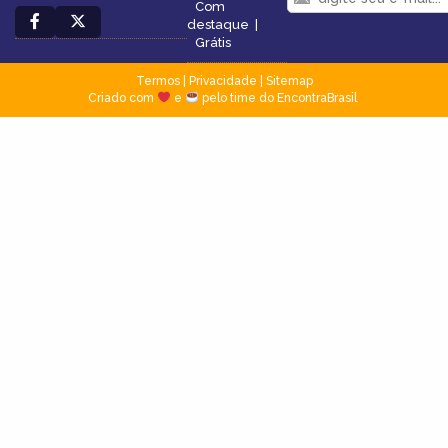
Com
destaque
|
Grátis
Termos
|
Privacidade
|
Sitemap
Criado com
e
pelo time do EncontraBrasil