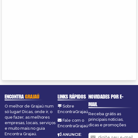
ENCONTRA
GRAJAÚ
LINKS RÁPIDOS
NOVIDADES POR E-
MAIL
O melhor de Grajaú num
Sobre
só lugar! Dicas, onde ir, o
EncontraGrajaú
Receba grátis as
que fazer, as melhores
principais notícias,
Fale com o
empresas, locais, serviços
dicas e promoções
EncontraGrajaú
e muito mais no guia
Encontra Grajaú.
ANUNCIE
: