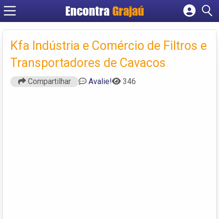
Encontra
Grajaú
Cadastrar empresa
Fazer login
Kfa Indústria e Comércio de Filtros e
Criar conta
Transportadores de Cavacos
Compartilhar
Avalie!
346