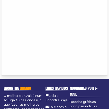
ENCONTRA
GRAJAÚ
LINKS RÁPIDOS
NOVIDADES POR E-
MAIL
O melhor de Grajaú num
Sobre
só lugar! Dicas, onde ir, o
EncontraGrajaú
Receba grátis as
que fazer, as melhores
principais notícias,
Fale com o
empresas, locais, serviços