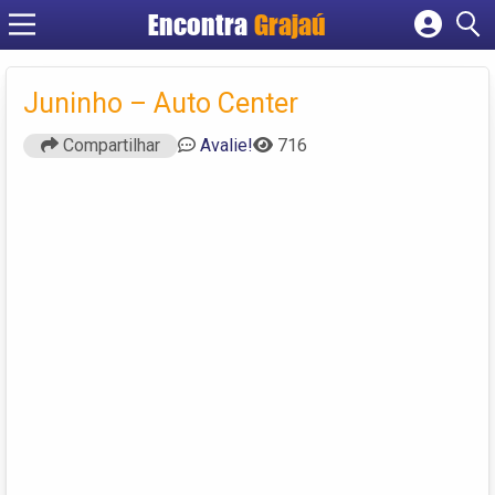
Encontra
Grajaú
Cadastrar empresa
Fazer login
Juninho – Auto Center
Criar conta
Compartilhar
Avalie!
716