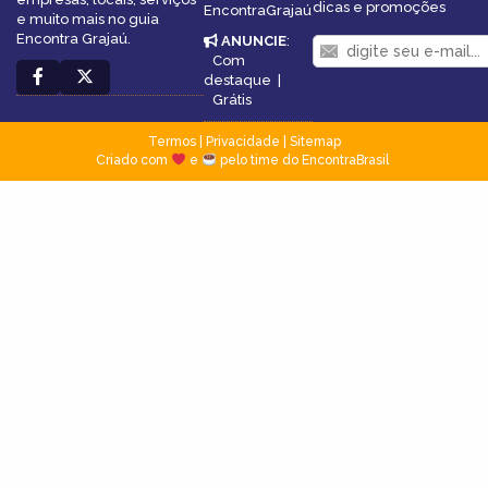
dicas e promoções
EncontraGrajaú
e muito mais no guia
Encontra Grajaú.
ANUNCIE
:
Com
destaque
|
Grátis
Termos
|
Privacidade
|
Sitemap
Criado com
e
pelo time do EncontraBrasil