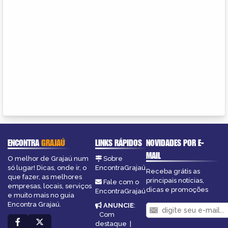
ENCONTRA
GRAJAÚ
LINKS RÁPIDOS
NOVIDADES POR E-
MAIL
O melhor de Grajaú num
Sobre
só lugar! Dicas, onde ir, o
EncontraGrajaú
Receba grátis as
que fazer, as melhores
principais notícias,
Fale com o
empresas, locais, serviços
dicas e promoções
EncontraGrajaú
e muito mais no guia
Encontra Grajaú.
ANUNCIE
:
Com
destaque
|