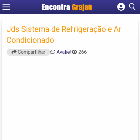
Encontra
Grajaú
Cadastrar empresa
Fazer login
Jds Sistema de Refrigeração e Ar
Criar conta
Condicionado
Compartilhar
Avalie!
266