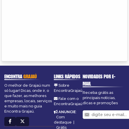
ENCONTRA
GRAJAÚ
LINKS RÁPIDOS
NOVIDADES POR E-
MAIL
O melhor de Grajaú num
Sobre
só lugar! Dicas, onde ir, o
EncontraGrajaú
Receba grátis as
que fazer, as melhores
principais notícias,
Fale com o
empresas, locais, serviços
dicas e promoções
EncontraGrajaú
e muito mais no guia
Encontra Grajaú.
ANUNCIE
:
Com
destaque
|
Grátis