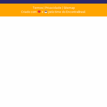
Termos
|
Privacidade
|
Sitemap
Criado com
e
pelo time do EncontraBrasil