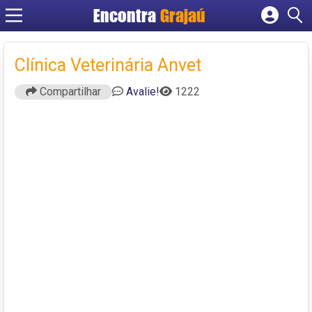
Encontra
Grajaú
Cadastrar empresa
Fazer login
Clínica Veterinária Anvet
Criar conta
Compartilhar
Avalie!
1222