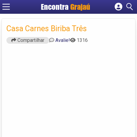
Encontra
Grajaú
Cadastrar empresa
Fazer login
Casa Carnes Biriba Três
Criar conta
Compartilhar
Avalie!
1316