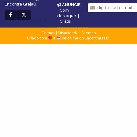
Encontra Grajaú.
ANUNCIE
:
Com
destaque
|
Grátis
Termos
|
Privacidade
|
Sitemap
Criado com
e
pelo time do EncontraBrasil