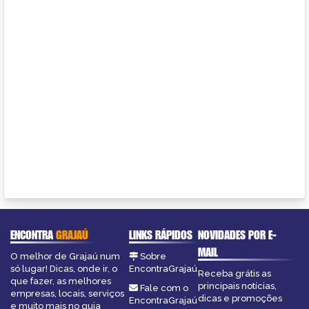
ENCONTRA
GRAJAÚ
LINKS RÁPIDOS
NOVIDADES POR E-
MAIL
O melhor de Grajaú num
Sobre
só lugar! Dicas, onde ir, o
EncontraGrajaú
Receba grátis as
que fazer, as melhores
principais notícias,
Fale com o
empresas, locais, serviços
dicas e promoções
EncontraGrajaú
e muito mais no guia