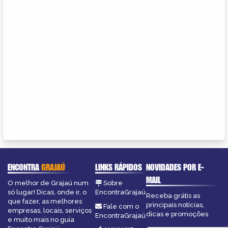
ENCONTRA
GRAJAÚ
LINKS RÁPIDOS
NOVIDADES POR E-
MAIL
O melhor de Grajaú num
Sobre
só lugar! Dicas, onde ir, o
EncontraGrajaú
Receba grátis as
que fazer, as melhores
principais notícias,
Fale com o
empresas, locais, serviços
dicas e promoções
EncontraGrajaú
e muito mais no guia