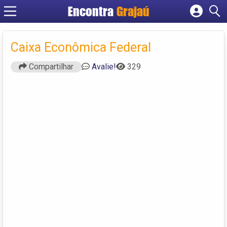
Encontra
Grajaú
Cadastrar empresa
Fazer login
Caixa Econômica Federal
Criar conta
Compartilhar
Avalie!
329