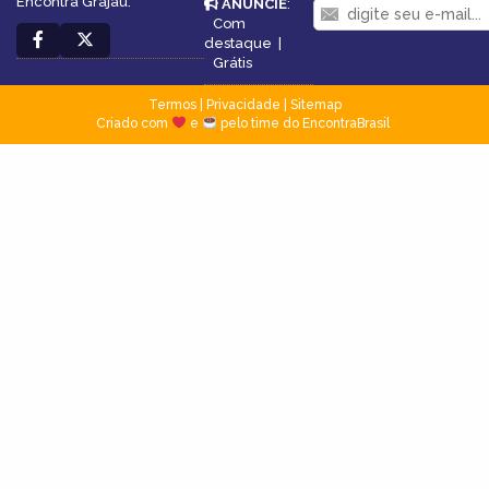
Encontra Grajaú.
ANUNCIE
:
Com
destaque
|
Grátis
Termos
|
Privacidade
|
Sitemap
Criado com
e
pelo time do EncontraBrasil