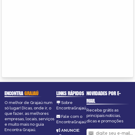
ENCONTRA
GRAJAÚ
LINKS RÁPIDOS
NOVIDADES POR E-
MAIL
O melhor de Grajaú num
Sobre
só lugar! Dicas, onde ir, o
EncontraGrajaú
Receba grátis as
que fazer, as melhores
principais notícias,
Fale com o
empresas, locais, serviços
dicas e promoções
EncontraGrajaú
e muito mais no guia
Encontra Grajaú.
ANUNCIE
: