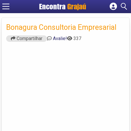
Encontra
Grajaú
Cadastrar empresa
Fazer login
Bonagura Consultoria Empresarial
Criar conta
Compartilhar
Avalie!
337