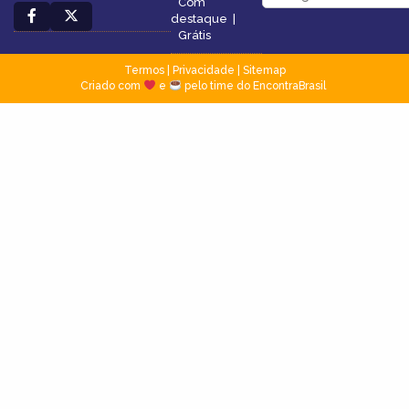
Com
destaque
|
Grátis
Termos
|
Privacidade
|
Sitemap
Criado com
e
pelo time do EncontraBrasil