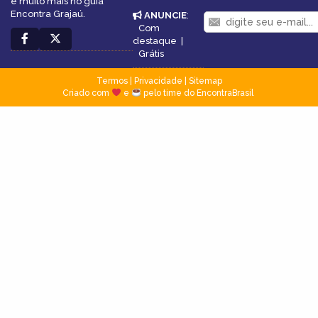
e muito mais no guia
Encontra Grajaú.
ANUNCIE
:
Com
destaque
|
Grátis
Termos
|
Privacidade
|
Sitemap
Criado com
e
pelo time do EncontraBrasil