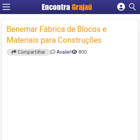
Encontra
Grajaú
Cadastrar empresa
Fazer login
Benemar Fábrica de Blocos e
Criar conta
Materiais para Construções
Compartilhar
Avalie!
800