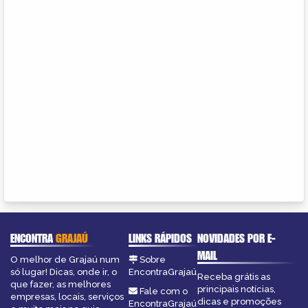
ENCONTRA
GRAJAÚ
LINKS RÁPIDOS
NOVIDADES POR E-
MAIL
O melhor de Grajaú num
Sobre
só lugar! Dicas, onde ir, o
EncontraGrajaú
Receba grátis as
que fazer, as melhores
principais notícias,
Fale com o
empresas, locais, serviços
dicas e promoções
EncontraGrajaú