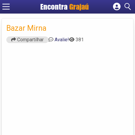
Encontra
Grajaú
Cadastrar empresa
Fazer login
Bazar Mirna
Criar conta
Compartilhar
Avalie!
381