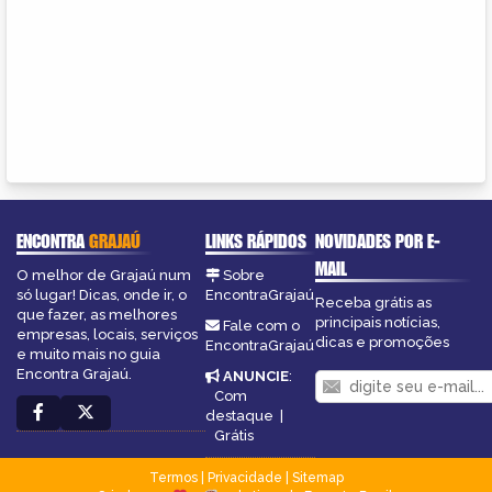
ENCONTRA
GRAJAÚ
LINKS RÁPIDOS
NOVIDADES POR E-
MAIL
O melhor de Grajaú num
Sobre
só lugar! Dicas, onde ir, o
EncontraGrajaú
Receba grátis as
que fazer, as melhores
principais notícias,
Fale com o
empresas, locais, serviços
dicas e promoções
EncontraGrajaú
e muito mais no guia
Encontra Grajaú.
ANUNCIE
:
Com
destaque
|
Grátis
Termos
|
Privacidade
|
Sitemap