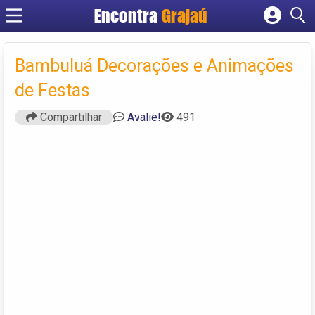
Encontra
Grajaú
Cadastrar empresa
Fazer login
Bambuluá Decorações e Animações
Criar conta
de Festas
Compartilhar
Avalie!
491