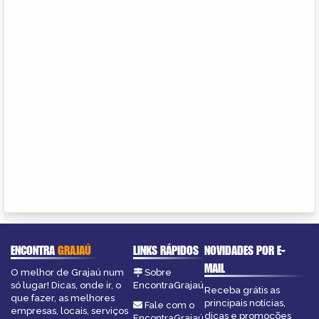
ENCONTRA
GRAJAÚ
LINKS RÁPIDOS
NOVIDADES POR E-
MAIL
O melhor de Grajaú num
Sobre
só lugar! Dicas, onde ir, o
EncontraGrajaú
Receba grátis as
que fazer, as melhores
principais notícias,
Fale com o
empresas, locais, serviços
dicas e promoções
EncontraGrajaú