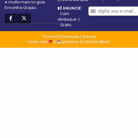
e muito mais no guia
Encontra Grajaú.
ANUNCIE
:
Com
destaque
|
Grátis
Termos
|
Privacidade
|
Sitemap
Criado com
e
pelo time do EncontraBrasil