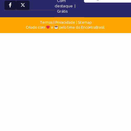
Com
destaque
|
Grátis
Termos
|
Privacidade
|
Sitemap
Criado com
e
pelo time do EncontraBrasil