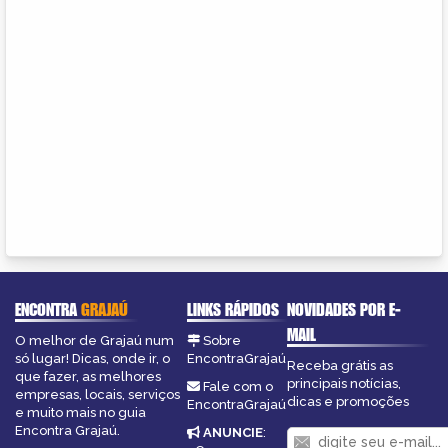
ENCONTRA
GRAJAÚ
LINKS RÁPIDOS
NOVIDADES POR E-
MAIL
O melhor de Grajaú num
Sobre
só lugar! Dicas, onde ir, o
EncontraGrajaú
Receba grátis as
que fazer, as melhores
principais notícias,
Fale com o
empresas, locais, serviços
dicas e promoções
EncontraGrajaú
e muito mais no guia
Encontra Grajaú.
ANUNCIE
: