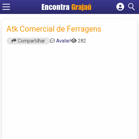
Encontra
Grajaú
Cadastrar empresa
Fazer login
Atk Comercial de Ferragens
Criar conta
Compartilhar
Avalie!
282