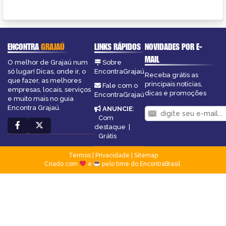
ENCONTRA
GRAJAÚ
LINKS RÁPIDOS
NOVIDADES POR E-
MAIL
O melhor de Grajaú num
Sobre
só lugar! Dicas, onde ir, o
EncontraGrajaú
Receba grátis as
que fazer, as melhores
principais notícias,
Fale com o
empresas, locais, serviços
dicas e promoções
EncontraGrajaú
e muito mais no guia
Encontra Grajaú.
ANUNCIE
:
Com
destaque
|
Grátis
Termos
|
Privacidade
|
Sitemap
Criado com
e
pelo time do EncontraBrasil