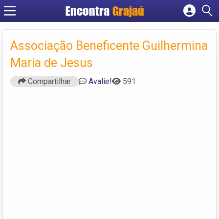
Encontra
Grajaú
Cadastrar empresa
Fazer login
Associação Beneficente Guilhermina
Criar conta
Maria de Jesus
Compartilhar
Avalie!
591